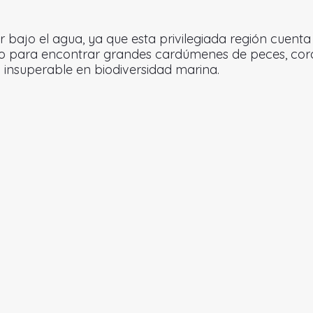
r bajo el agua, ya que esta privilegiada región cuenta
 para encontrar grandes cardúmenes de peces, corales 
 insuperable en biodiversidad marina.
Actividades para hacer
uapi - Gorgona
Buenaventura